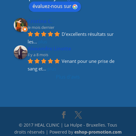
o
évaluez-nous sur
k
Cristina C.
le mois dernier
D'excellents résultats sur 
les
... 
plus
Alexandre Linotte
il y a 8 mois
Venant pour une prise de 
sang et
... 
plus
Plus d'avis
© 2017 HEAL CLINIC | La Hulpe - Bruxelles. Tous
droits réservés | Powered by
eshop-promotion.com