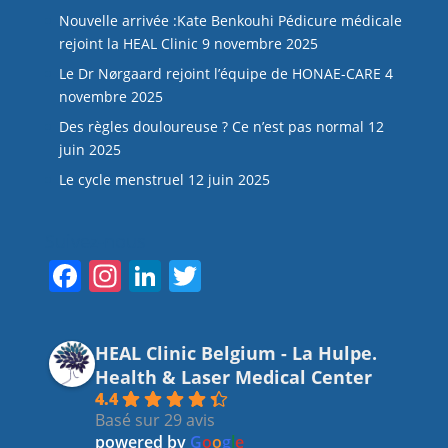
Nouvelle arrivée :Kate Benkouhi Pédicure médicale
rejoint la HEAL Clinic
9 novembre 2025
Le Dr Nørgaard rejoint l’équipe de HONAE-CARE
4
novembre 2025
Des règles douloureuse ? Ce n’est pas normal
12
juin 2025
Le cycle menstruel
12 juin 2025
Suivez-nous
F
In
Li
T
a
st
n
w
c
a
k
itt
HEAL Clinic Belgium - La Hulpe.
e
gr
e
er
Health & Laser Medical Center
b
a
dI
4.4
Basé sur 29 avis
o
m
n
powered by
G
o
o
g
l
e