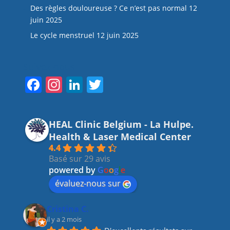
Des règles douloureuse ? Ce n’est pas normal
12
juin 2025
Le cycle menstruel
12 juin 2025
Suivez-nous
F
In
Li
T
a
st
n
w
c
a
k
itt
HEAL Clinic Belgium - La Hulpe.
e
gr
e
er
Health & Laser Medical Center
b
a
dI
4.4
Basé sur 29 avis
o
m
n
powered by
G
o
o
g
l
e
o
évaluez-nous sur
k
Cristina C.
il y a 2 mois