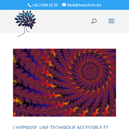
+32 2 654 22 55
desk@healclinic.be
L’HYPNOSE, UNE TECHNIQUE ACCESSIBLE ET