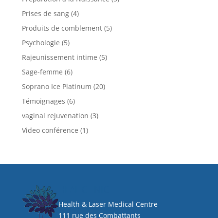
Prises de sang
(4)
Produits de comblement
(5)
Psychologie
(5)
Rajeunissement intime
(5)
Sage-femme
(6)
Soprano Ice Platinum
(20)
Témoignages
(6)
vaginal rejuvenation
(3)
Video conférence
(1)
HEAL CLINIC
Health & Laser Medical Centre
111 rue des Combattants