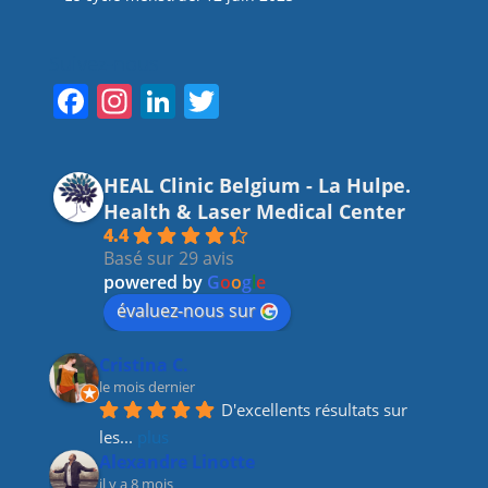
Suivez-nous
F
In
Li
T
a
st
n
w
c
a
k
itt
HEAL Clinic Belgium - La Hulpe.
e
gr
e
er
Health & Laser Medical Center
b
a
dI
4.4
Basé sur 29 avis
o
m
n
powered by
G
o
o
g
l
e
o
évaluez-nous sur
k
Cristina C.
le mois dernier
D'excellents résultats sur 
les
... 
plus
Alexandre Linotte
il y a 8 mois