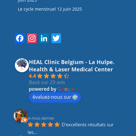
Le cycle menstruel
12 juin 2025
Suivez-nous
F
In
Li
T
a
st
n
w
c
a
k
itt
HEAL Clinic Belgium - La Hulpe.
e
gr
e
er
Health & Laser Medical Center
b
a
dI
4.4
Basé sur 29 avis
o
m
n
powered by
G
o
o
g
l
e
o
évaluez-nous sur
k
Cristina C.
le mois dernier
D'excellents résultats sur 
les
... 
plus