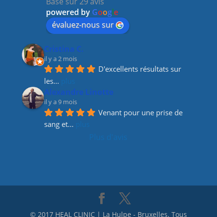
Basé sur 29 avis
o
m
n
powered by
G
o
o
g
l
e
o
évaluez-nous sur
k
Cristina C.
il y a 2 mois
D'excellents résultats sur 
les
... 
plus
Alexandre Linotte
il y a 9 mois
Venant pour une prise de 
sang et
... 
plus
Plus d'avis
© 2017 HEAL CLINIC | La Hulpe - Bruxelles. Tous