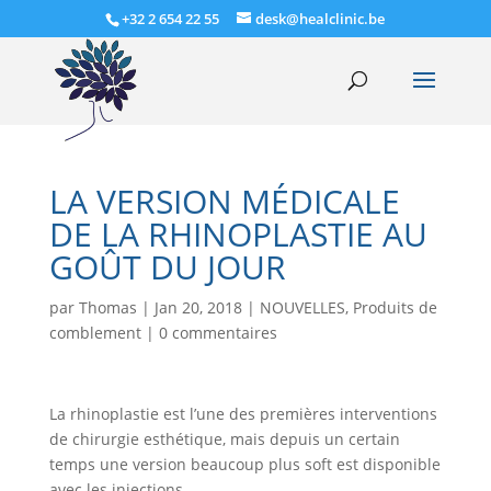
+32 2 654 22 55
desk@healclinic.be
LA VERSION MÉDICALE
DE LA RHINOPLASTIE AU
GOÛT DU JOUR
par
Thomas
|
Jan 20, 2018
|
NOUVELLES
,
Produits de
comblement
|
0 commentaires
La rhinoplastie est l’une des premières interventions
de chirurgie esthétique, mais depuis un certain
temps une version beaucoup plus soft est disponible
avec les injections.