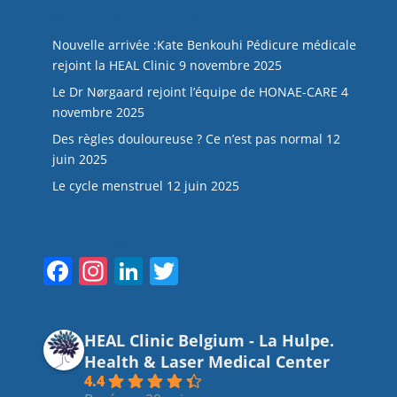
NOS DERNIERS ARTICLES
Nouvelle arrivée :Kate Benkouhi Pédicure médicale
rejoint la HEAL Clinic
9 novembre 2025
Le Dr Nørgaard rejoint l’équipe de HONAE-CARE
4
novembre 2025
Des règles douloureuse ? Ce n’est pas normal
12
juin 2025
Le cycle menstruel
12 juin 2025
Suivez-nous
F
In
Li
T
a
st
n
w
c
a
k
itt
HEAL Clinic Belgium - La Hulpe.
e
gr
e
er
Health & Laser Medical Center
b
a
dI
4.4