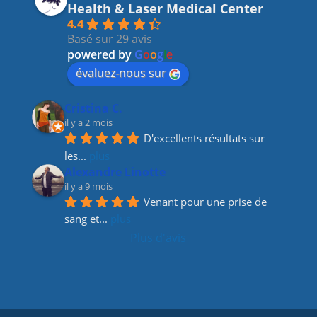
e
gr
e
er
Health & Laser Medical Center
b
a
dI
4.4
Basé sur 29 avis
o
m
n
powered by
G
o
o
g
l
e
o
évaluez-nous sur
k
Cristina C.
il y a 2 mois
D'excellents résultats sur 
les
... 
plus
Alexandre Linotte
il y a 9 mois
Venant pour une prise de 
sang et
... 
plus
Plus d'avis