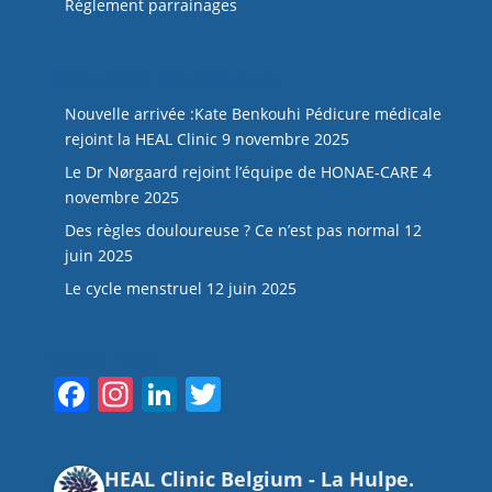
Règlement parrainages
NOS DERNIERS ARTICLES
Nouvelle arrivée :Kate Benkouhi Pédicure médicale
rejoint la HEAL Clinic
9 novembre 2025
Le Dr Nørgaard rejoint l’équipe de HONAE-CARE
4
novembre 2025
Des règles douloureuse ? Ce n’est pas normal
12
juin 2025
Le cycle menstruel
12 juin 2025
Suivez-nous
F
In
Li
T
a
st
n
w
c
a
k
itt
HEAL Clinic Belgium - La Hulpe.