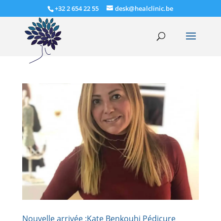
+32 2 654 22 55
desk@healclinic.be
Nouvelle arrivée :Kate Benkouhi Pédicure