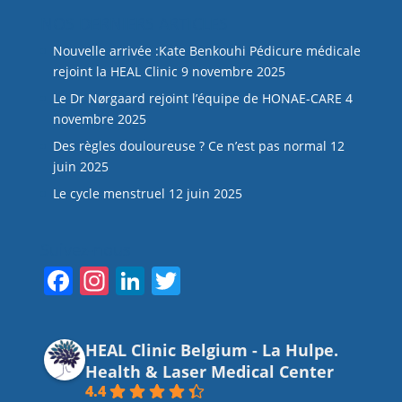
NOS DERNIERS ARTICLES
Nouvelle arrivée :Kate Benkouhi Pédicure médicale
rejoint la HEAL Clinic
9 novembre 2025
Le Dr Nørgaard rejoint l’équipe de HONAE-CARE
4
novembre 2025
Des règles douloureuse ? Ce n’est pas normal
12
juin 2025
Le cycle menstruel
12 juin 2025
Suivez-nous
F
In
Li
T
a
st
n
w
c
a
k
itt
HEAL Clinic Belgium - La Hulpe.
e
gr
e
er
Health & Laser Medical Center
b
a
dI
4.4