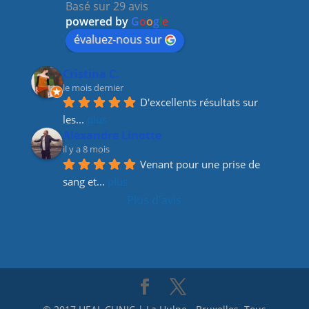
Basé sur 29 avis
o
m
n
powered by
G
o
o
g
l
e
o
évaluez-nous sur
k
Cristina C.
le mois dernier
D'excellents résultats sur 
les
... 
plus
Alexandre Linotte
il y a 8 mois
Venant pour une prise de 
sang et
... 
plus
Plus d'avis