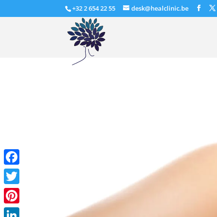
+32 2 654 22 55
desk@healclinic.be
Facebook
Twitter
Pinterest