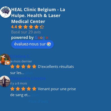
HEAL Clinic Belgium - La
Hulpe. Health & Laser
Medical Center
4.4
Basé sur 29 avis
powered by
G
o
o
g
l
e
évaluez-nous sur
Cristina C.
le mois dernier
D'excellents résultats 
sur les
... 
plus
Alexandre Linotte
il y a 8 mois
Venant pour une prise 
de sang et
... 
plus
Plus d'avis