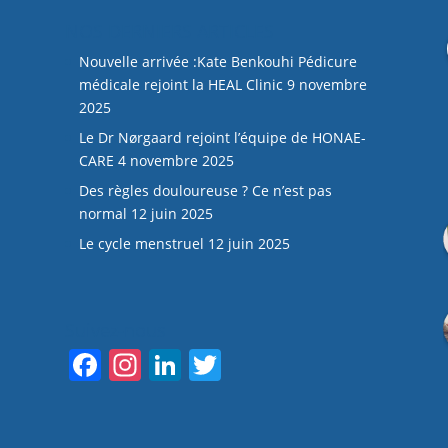
NOS DERNIERS ARTICLES
Nouvelle arrivée :Kate Benkouhi Pédicure
médicale rejoint la HEAL Clinic
9 novembre
2025
Le Dr Nørgaard rejoint l’équipe de HONAE-
CARE
4 novembre 2025
Des règles douloureuse ? Ce n’est pas
normal
12 juin 2025
Le cycle menstruel
12 juin 2025
Suivez-nous
F
In
Li
T
a
st
n
w
c
a
k
itt