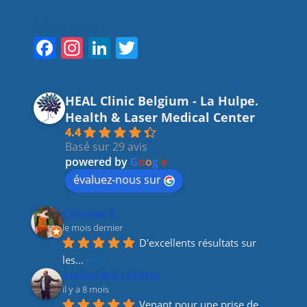
Suivez-nous
F
In
Li
T
a
st
n
w
c
a
k
itt
HEAL Clinic Belgium - La Hulpe.
e
gr
e
er
Health & Laser Medical Center
b
a
dI
4.4
Basé sur 29 avis
o
m
n
powered by
G
o
o
g
l
e
o
évaluez-nous sur
k
Cristina C.
le mois dernier
D'excellents résultats sur 
les
... 
plus
Alexandre Linotte
il y a 8 mois
Venant pour une prise de 