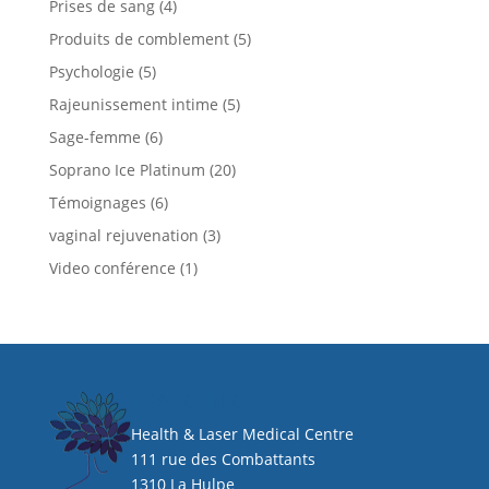
Prises de sang
(4)
Produits de comblement
(5)
Psychologie
(5)
Rajeunissement intime
(5)
Sage-femme
(6)
Soprano Ice Platinum
(20)
Témoignages
(6)
vaginal rejuvenation
(3)
Video conférence
(1)
HEAL CLINIC
Health & Laser Medical Centre
111 rue des Combattants
1310 La Hulpe