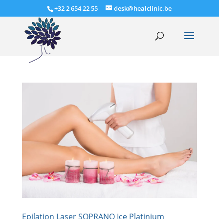
+32 2 654 22 55
desk@healclinic.be
Epilation Laser SOPRANO Ice Platinium