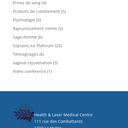
Prises de sang
(4)
Produits de comblement
(5)
Psychologie
(5)
Rajeunissement intime
(5)
Sage-femme
(6)
Soprano Ice Platinum
(20)
Témoignages
(6)
vaginal rejuvenation
(3)
Video conférence
(1)
HEAL CLINIC
Health & Laser Medical Centre
111 rue des Combattants
1310 La Hulpe