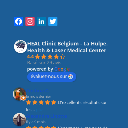
Suivez-nous
F
In
Li
T
a
st
n
w
c
a
k
itt
HEAL Clinic Belgium - La Hulpe.
e
gr
e
er
Health & Laser Medical Center
b
a
dI
4.4
Basé sur 29 avis
o
m
n
powered by
G
o
o
g
l
e
o
évaluez-nous sur
k
Cristina C.
le mois dernier
D'excellents résultats sur 
les
... 
plus
Alexandre Linotte
il y a 9 mois
Venant pour une prise de 