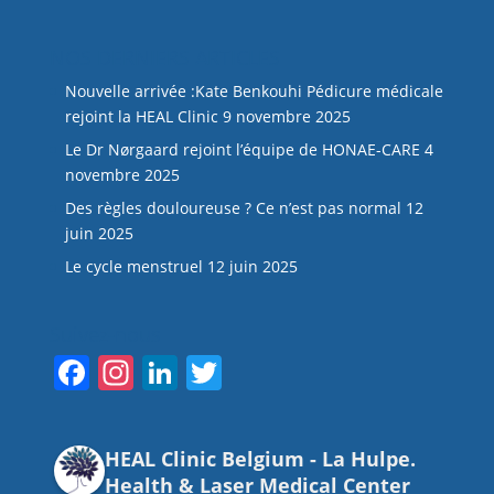
NOS DERNIERS ARTICLES
Nouvelle arrivée :Kate Benkouhi Pédicure médicale
rejoint la HEAL Clinic
9 novembre 2025
Le Dr Nørgaard rejoint l’équipe de HONAE-CARE
4
novembre 2025
Des règles douloureuse ? Ce n’est pas normal
12
juin 2025
Le cycle menstruel
12 juin 2025
Suivez-nous
F
In
Li
T
a
st
n
w
c
a
k
itt
HEAL Clinic Belgium - La Hulpe.
e
gr
e
er
Health & Laser Medical Center