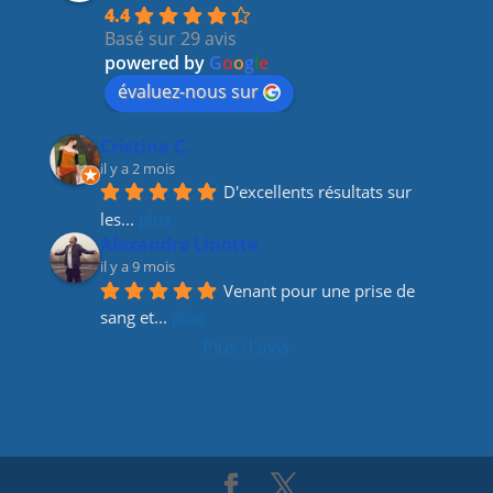
b
a
dI
4.4
Basé sur 29 avis
o
m
n
powered by
G
o
o
g
l
e
o
évaluez-nous sur
k
Cristina C.
il y a 2 mois
D'excellents résultats sur 
les
... 
plus
Alexandre Linotte
il y a 9 mois
Venant pour une prise de 
sang et
... 
plus
Plus d'avis