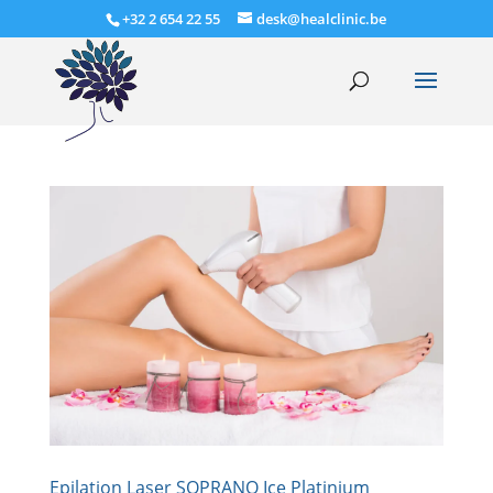
+32 2 654 22 55
desk@healclinic.be
Epilation Laser SOPRANO Ice Platinium