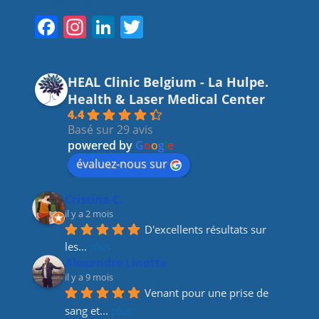
Suivez-nous
F
In
Li
T
a
st
n
w
c
a
k
itt
HEAL Clinic Belgium - La Hulpe.
e
gr
e
er
Health & Laser Medical Center
b
a
dI
4.4
Basé sur 29 avis
o
m
n
powered by
G
o
o
g
l
e
o
évaluez-nous sur
k
Cristina C.
il y a 2 mois
D'excellents résultats sur 
les
... 
plus
Alexandre Linotte
il y a 9 mois
Venant pour une prise de 
sang et
... 
plus