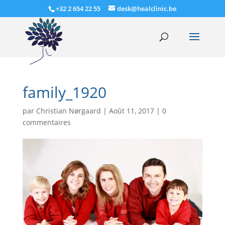
+32 2 654 22 55
desk@healclinic.be
family_1920
par
Christian Nørgaard
|
Août 11, 2017
|
0
commentaires