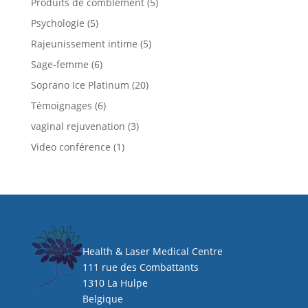
Produits de comblement
(5)
Psychologie
(5)
Rajeunissement intime
(5)
Sage-femme
(6)
Soprano Ice Platinum
(20)
Témoignages
(6)
vaginal rejuvenation
(3)
Video conférence
(1)
HEAL CLINIC
Health & Laser Medical Centre
111 rue des Combattants
1310 La Hulpe
Belgique