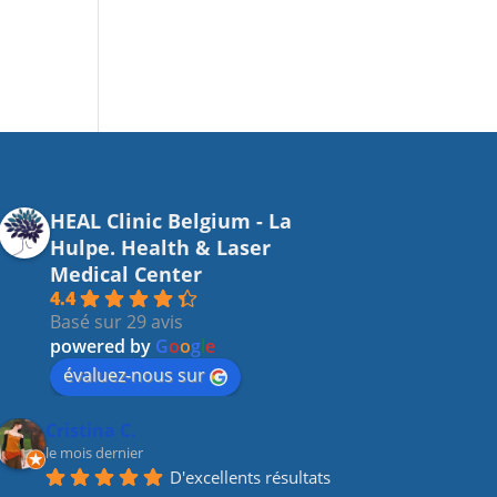
HEAL Clinic Belgium - La
Hulpe. Health & Laser
Medical Center
4.4
Basé sur 29 avis
powered by
G
o
o
g
l
e
évaluez-nous sur
Cristina C.
le mois dernier
D'excellents résultats 