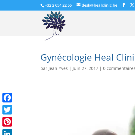
+32 2 654 22 55
desk@healclinic.be
Gynécologie Heal Clini
par
Jean-Yves
|
Juin 27, 2017
|
0 commentaire
Facebook
Twitter
Pinterest