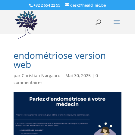
+32 2 654 22 55
desk@healclinic.be
endométriose version
web
par
Christian Nørgaard
|
Mai 30, 2025
|
0
commentaires