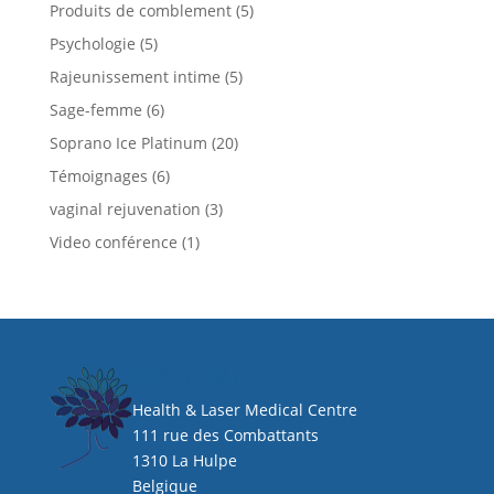
Produits de comblement
(5)
Psychologie
(5)
Rajeunissement intime
(5)
Sage-femme
(6)
Soprano Ice Platinum
(20)
Témoignages
(6)
vaginal rejuvenation
(3)
Video conférence
(1)
HEAL CLINIC
Health & Laser Medical Centre
111 rue des Combattants
1310 La Hulpe
Belgique