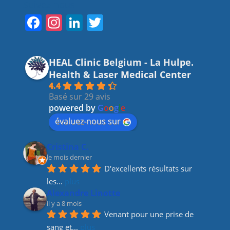
Suivez-nous
F
In
Li
T
a
st
n
w
c
a
k
itt
HEAL Clinic Belgium - La Hulpe.
e
gr
e
er
Health & Laser Medical Center
b
a
dI
4.4
Basé sur 29 avis
o
m
n
powered by
G
o
o
g
l
e
o
évaluez-nous sur
k
Cristina C.
le mois dernier
D'excellents résultats sur 
les
... 
plus
Alexandre Linotte
il y a 8 mois
Venant pour une prise de 
sang et
... 
plus