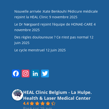
NOS DERNIERS ARTICLES
Nouvelle arrivée :Kate Benkouhi Pédicure médicale
rejoint la HEAL Clinic
9 novembre 2025
Le Dr Nørgaard rejoint l’équipe de HONAE-CARE
4
novembre 2025
Des règles douloureuse ? Ce n’est pas normal
12
juin 2025
Le cycle menstruel
12 juin 2025
Suivez-nous
F
In
Li
T
a
st
n
w
c
a
k
itt
HEAL Clinic Belgium - La Hulpe.
e
gr
e
er
Health & Laser Medical Center
b
a
dI
4.4
Basé sur 29 avis