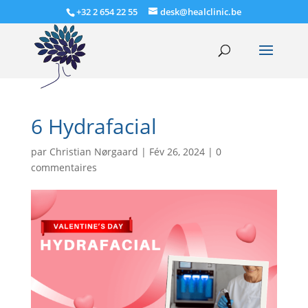
+32 2 654 22 55
desk@healclinic.be
6 Hydrafacial
par
Christian Nørgaard
|
Fév 26, 2024
|
0
commentaires