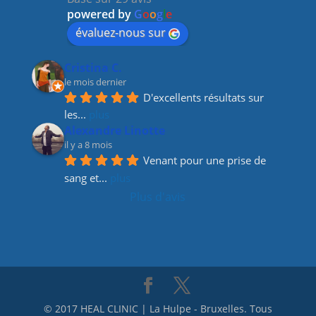
o
m
n
powered by
G
o
o
g
l
e
o
évaluez-nous sur
k
Cristina C.
le mois dernier
D'excellents résultats sur 
les
... 
plus
Alexandre Linotte
il y a 8 mois
Venant pour une prise de 
sang et
... 
plus
Plus d'avis
© 2017 HEAL CLINIC | La Hulpe - Bruxelles. Tous