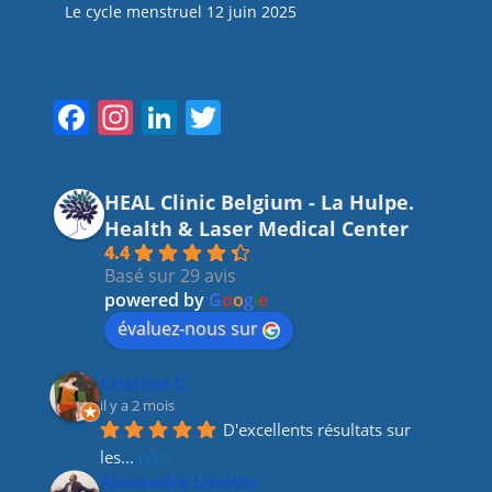
Le cycle menstruel
12 juin 2025
Suivez-nous
F
In
Li
T
a
st
n
w
c
a
k
itt
HEAL Clinic Belgium - La Hulpe.
e
gr
e
er
Health & Laser Medical Center
b
a
dI
4.4
Basé sur 29 avis
o
m
n
powered by
G
o
o
g
l
e
o
évaluez-nous sur
k
Cristina C.
il y a 2 mois
D'excellents résultats sur 
les
... 
plus
Alexandre Linotte