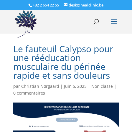
+32 2 654 22 55
desk@healclinic.be
Le fauteuil Calypso pour
une rééducation
musculaire du périnée
rapide et sans douleurs
par
Christian Nørgaard
|
Juin 5, 2025
|
Non classé
|
0 commentaires