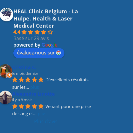
HEAL Clinic Belgium - La
Hulpe. Health & Laser
Medical Center
4.4
Basé sur 29 avis
powered by
G
o
o
g
l
e
évaluez-nous sur
Cristina C.
le mois dernier
D'excellents résultats 
sur les
... 
plus
Alexandre Linotte
il y a 8 mois
Venant pour une prise 
de sang et
... 
plus
Plus d'avis