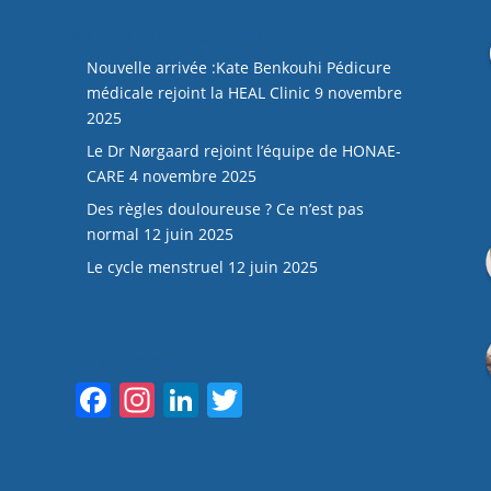
NOS DERNIERS ARTICLES
Nouvelle arrivée :Kate Benkouhi Pédicure
médicale rejoint la HEAL Clinic
9 novembre
2025
Le Dr Nørgaard rejoint l’équipe de HONAE-
CARE
4 novembre 2025
Des règles douloureuse ? Ce n’est pas
normal
12 juin 2025
Le cycle menstruel
12 juin 2025
Suivez-nous
F
In
Li
T
a
st
n
w
c
a
k
itt