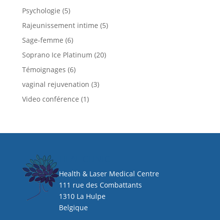
Psychologie
(5)
Rajeunissement intime
(5)
Sage-femme
(6)
Soprano Ice Platinum
(20)
Témoignages
(6)
vaginal rejuvenation
(3)
Video conférence
(1)
HEAL CLINIC
Health & Laser Medical Centre
111 rue des Combattants
1310 La Hulpe
Belgique