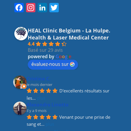
F
In
Li
T
a
st
n
w
c
a
k
itt
HEAL Clinic Belgium - La Hulpe.
e
gr
e
er
Health & Laser Medical Center
b
a
dI
4.4
Basé sur 29 avis
o
m
n
powered by
G
o
o
g
l
e
o
évaluez-nous sur
k
Cristina C.
le mois dernier
D'excellents résultats sur 
les
... 
plus
Alexandre Linotte
il y a 9 mois
Venant pour une prise de 
sang et
... 
plus