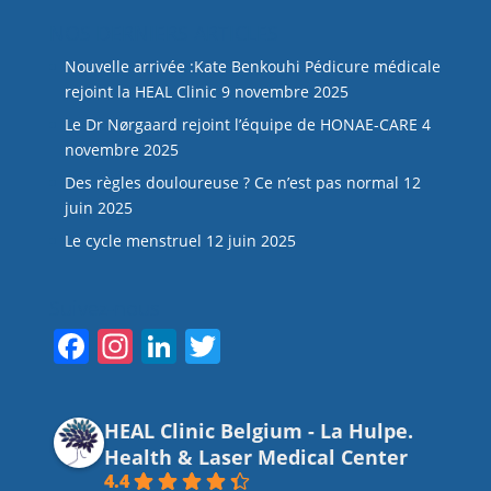
NOS DERNIERS ARTICLES
Nouvelle arrivée :Kate Benkouhi Pédicure médicale
rejoint la HEAL Clinic
9 novembre 2025
Le Dr Nørgaard rejoint l’équipe de HONAE-CARE
4
novembre 2025
Des règles douloureuse ? Ce n’est pas normal
12
juin 2025
Le cycle menstruel
12 juin 2025
Suivez-nous
F
In
Li
T
a
st
n
w
c
a
k
itt
HEAL Clinic Belgium - La Hulpe.
e
gr
e
er
Health & Laser Medical Center
b
a
dI
4.4