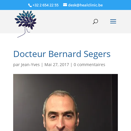
+32 2 654 22 55
desk@healclinic.be
Docteur Bernard Segers
par
Jean-Yves
|
Mai 27, 2017
|
0 commentaires