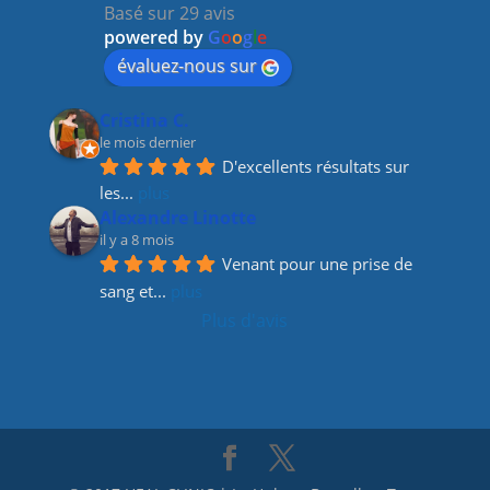
Basé sur 29 avis
o
m
n
powered by
G
o
o
g
l
e
o
évaluez-nous sur
k
Cristina C.
le mois dernier
D'excellents résultats sur 
les
... 
plus
Alexandre Linotte
il y a 8 mois
Venant pour une prise de 
sang et
... 
plus
Plus d'avis