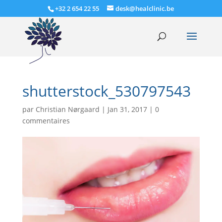
+32 2 654 22 55
desk@healclinic.be
shutterstock_530797543
par
Christian Nørgaard
|
Jan 31, 2017
|
0
commentaires