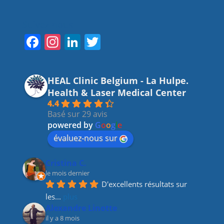
Suivez-nous
F
In
Li
T
a
st
n
w
c
a
k
itt
HEAL Clinic Belgium - La Hulpe.
e
gr
e
er
Health & Laser Medical Center
b
a
dI
4.4
Basé sur 29 avis
o
m
n
powered by
G
o
o
g
l
e
o
évaluez-nous sur
k
Cristina C.
le mois dernier
D'excellents résultats sur 
les
... 
plus
Alexandre Linotte
il y a 8 mois