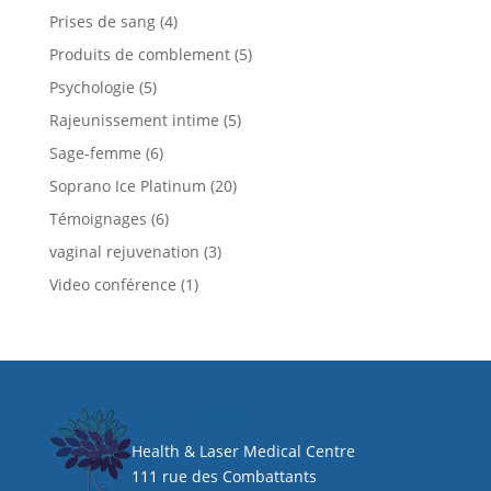
Prises de sang
(4)
Produits de comblement
(5)
Psychologie
(5)
Rajeunissement intime
(5)
Sage-femme
(6)
Soprano Ice Platinum
(20)
Témoignages
(6)
vaginal rejuvenation
(3)
Video conférence
(1)
HEAL CLINIC
Health & Laser Medical Centre
111 rue des Combattants